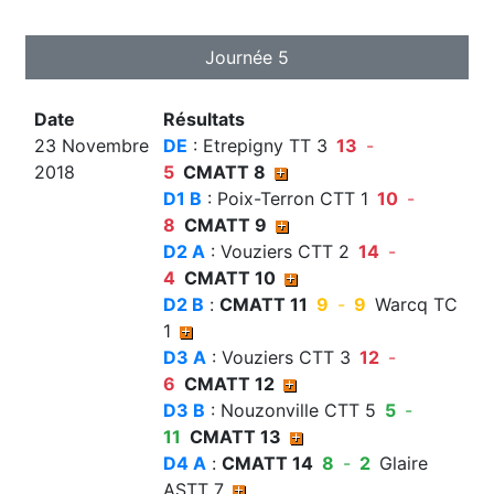
Journée 5
Date
Résultats
23 Novembre
DE
: Etrepigny TT 3
13
-
2018
5
CMATT 8
D1 B
: Poix-Terron CTT 1
10
-
8
CMATT 9
D2 A
: Vouziers CTT 2
14
-
4
CMATT 10
D2 B
:
CMATT 11
9
-
9
Warcq TC
1
D3 A
: Vouziers CTT 3
12
-
6
CMATT 12
D3 B
: Nouzonville CTT 5
5
-
11
CMATT 13
D4 A
:
CMATT 14
8
-
2
Glaire
ASTT 7