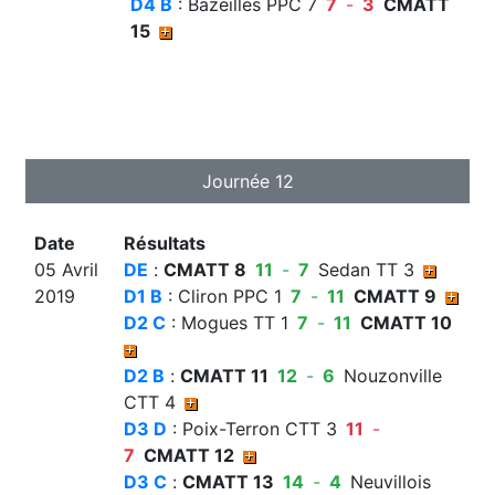
D4 B
: Bazeilles PPC 7
7
-
3
CMATT
15
Journée 12
Date
Résultats
05 Avril
DE
:
CMATT 8
11
-
7
Sedan TT 3
2019
D1 B
: Cliron PPC 1
7
-
11
CMATT 9
D2 C
: Mogues TT 1
7
-
11
CMATT 10
D2 B
:
CMATT 11
12
-
6
Nouzonville
CTT 4
D3 D
: Poix-Terron CTT 3
11
-
7
CMATT 12
D3 C
:
CMATT 13
14
-
4
Neuvillois