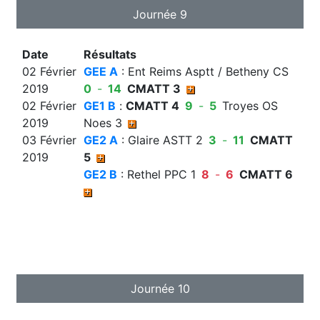
Journée 9
Date
Résultats
02 Février
GEE A
: Ent Reims Asptt / Betheny CS
2019
0
-
14
CMATT 3
02 Février
GE1 B
:
CMATT 4
9
-
5
Troyes OS
2019
Noes 3
03 Février
GE2 A
: Glaire ASTT 2
3
-
11
CMATT
2019
5
GE2 B
: Rethel PPC 1
8
-
6
CMATT 6
Journée 10