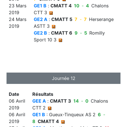
23 Mars
GE1 B
:
CMATT 4
10
-
4
Chalons
2019
CTT 3
24 Mars
GE2 A
:
CMATT 5
7
-
7
Herserange
2019
ASTT 3
GE2 B
:
CMATT 6
9
-
5
Romilly
Sport 10 3
Journée 12
Date
Résultats
06 Avril
GEE A
:
CMATT 3
14
-
0
Chalons
2019
CTT 2
06 Avril
GE1 B
: Gueux-Tinqueux AS 2
6
-
2019
8
CMATT 4