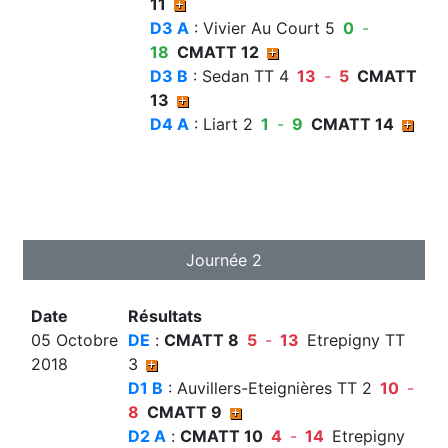
11
D3 A
: Vivier Au Court 5
0
-
18
CMATT 12
D3 B
: Sedan TT 4
13
-
5
CMATT
13
D4 A
: Liart 2
1
-
9
CMATT 14
Journée 2
Date
Résultats
05 Octobre
DE
:
CMATT 8
5
-
13
Etrepigny TT
2018
3
D1 B
: Auvillers-Eteignières TT 2
10
-
8
CMATT 9
D2 A
:
CMATT 10
4
-
14
Etrepigny