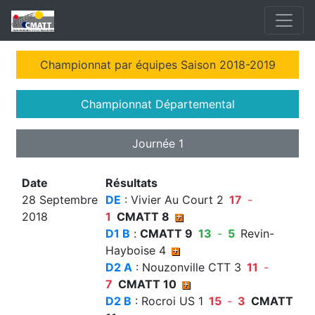
Championnat par équipes Saison 2018-2019
Championnat Départemental
Journée 1
Date
Résultats
28 Septembre
DE
: Vivier Au Court 2
17
-
2018
1
CMATT 8
D1 B
:
CMATT 9
13
-
5
Revin-
Hayboise 4
D2 A
: Nouzonville CTT 3
11
-
7
CMATT 10
D2 B
: Rocroi US 1
15
-
3
CMATT