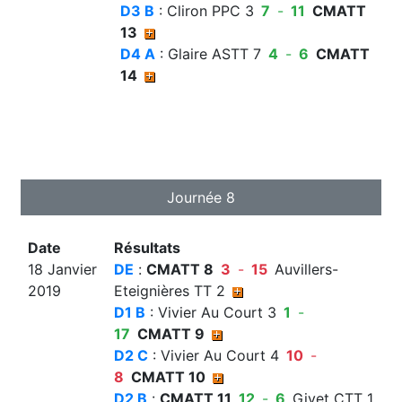
D3 B
: Cliron PPC 3
7
-
11
CMATT
13
D4 A
: Glaire ASTT 7
4
-
6
CMATT
14
Journée 8
Date
Résultats
18 Janvier
DE
:
CMATT 8
3
-
15
Auvillers-
2019
Eteignières TT 2
D1 B
: Vivier Au Court 3
1
-
17
CMATT 9
D2 C
: Vivier Au Court 4
10
-
8
CMATT 10
D2 B
:
CMATT 11
12
-
6
Givet CTT 1