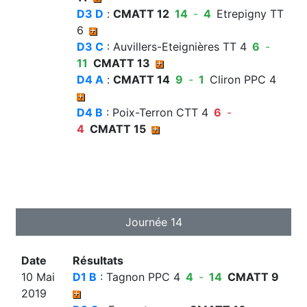
D3 D
:
CMATT 12
14
-
4
Etrepigny TT
6
D3 C
: Auvillers-Eteignières TT 4
6
-
11
CMATT 13
D4 A
:
CMATT 14
9
-
1
Cliron PPC 4
D4 B
: Poix-Terron CTT 4
6
-
4
CMATT 15
Journée 14
Date
Résultats
10 Mai
D1 B
: Tagnon PPC 4
4
-
14
CMATT 9
2019