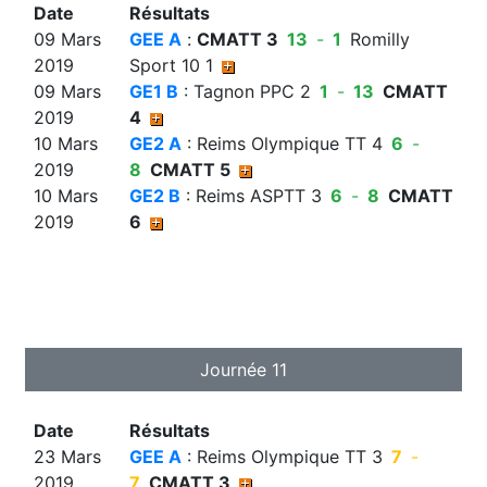
Date
Résultats
09 Mars
GEE A
:
CMATT 3
13
-
1
Romilly
2019
Sport 10 1
09 Mars
GE1 B
: Tagnon PPC 2
1
-
13
CMATT
2019
4
10 Mars
GE2 A
: Reims Olympique TT 4
6
-
2019
8
CMATT 5
10 Mars
GE2 B
: Reims ASPTT 3
6
-
8
CMATT
2019
6
Journée 11
Date
Résultats
23 Mars
GEE A
: Reims Olympique TT 3
7
-
2019
7
CMATT 3