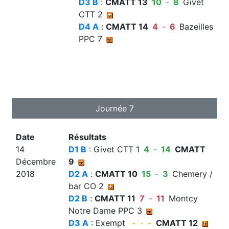
D3 B
:
CMATT 13
10
-
8
Givet
CTT 2
D4 A
:
CMATT 14
4
-
6
Bazeilles
PPC 7
Journée 7
Date
Résultats
14
D1 B
: Givet CTT 1
4
-
14
CMATT
Décembre
9
2018
D2 A
:
CMATT 10
15
-
3
Chemery /
bar CO 2
D2 B
:
CMATT 11
7
-
11
Montcy
Notre Dame PPC 3
D3 A
: Exempt
-
-
-
CMATT 12