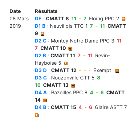
Date
Résultats
08 Mars
DE
:
CMATT 8
11
-
7
Floing PPC 2
2019
D1 B
: Neuvillois TTC 1
7
-
11
CMATT
9
D2 C
: Montcy Notre Dame PPC 3
11
-
7
CMATT 10
D2 B
:
CMATT 11
7
-
11
Revin-
Hayboise 5
D3 D
:
CMATT 12
-
-
-
Exempt
D3 C
: Nouzonville CTT 5
8
-
10
CMATT 13
D4 A
: Bazeilles PPC 8
4
-
6
CMATT
14
D4 B
:
CMATT 15
4
-
6
Glaire ASTT 7