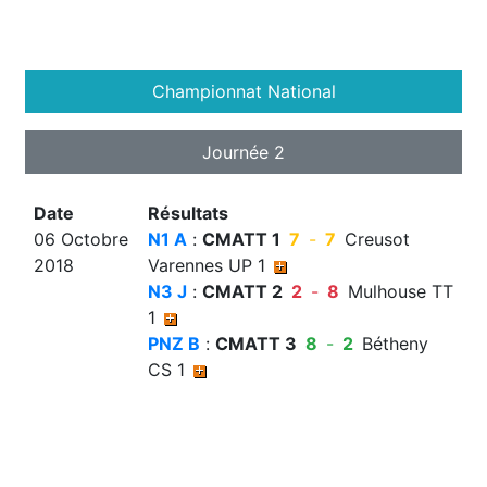
Championnat National
Journée 2
Date
Résultats
06 Octobre
N1 A
:
CMATT 1
7
-
7
Creusot
2018
Varennes UP 1
N3 J
:
CMATT 2
2
-
8
Mulhouse TT
1
PNZ B
:
CMATT 3
8
-
2
Bétheny
CS 1