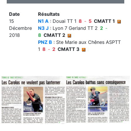
Date
Résultats
15
N1 A
: Douai TT 1
8
-
5
CMATT 1
Décembre
N3 J
: Lyon 7 Gerland TT 2
2
-
2018
8
CMATT 2
PNZ B
: Ste Marie aux Chênes ASPTT
1
8
-
2
CMATT 3