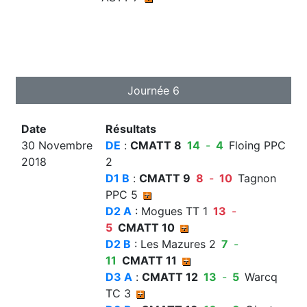
Journée 6
Date
Résultats
30 Novembre
DE
:
CMATT 8
14
-
4
Floing PPC
2018
2
D1 B
:
CMATT 9
8
-
10
Tagnon
PPC 5
D2 A
: Mogues TT 1
13
-
5
CMATT 10
D2 B
: Les Mazures 2
7
-
11
CMATT 11
D3 A
:
CMATT 12
13
-
5
Warcq
TC 3