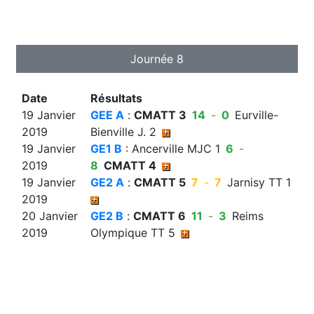
Journée 8
Date
Résultats
19 Janvier
GEE A
:
CMATT 3
14
-
0
Eurville-
2019
Bienville J. 2
19 Janvier
GE1 B
: Ancerville MJC 1
6
-
2019
8
CMATT 4
19 Janvier
GE2 A
:
CMATT 5
7
-
7
Jarnisy TT 1
2019
20 Janvier
GE2 B
:
CMATT 6
11
-
3
Reims
2019
Olympique TT 5