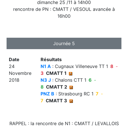
dimanche 25 /11 à 14h00
rencontre de PN : CMATT / VESOUL avancée à
16h00
Journée 5
Date
Résultats
24
N1 A
: Cugnaux Villeneuve TT 1
8
-
Novembre
3
CMATT 1
2018
N3 J
: Chalons CTT 1
6
-
8
CMATT 2
PNZ B
: Strasbourg RC 1
7
-
7
CMATT 3
RAPPEL : la rencontre de N1 : CMATT / LEVALLOIS