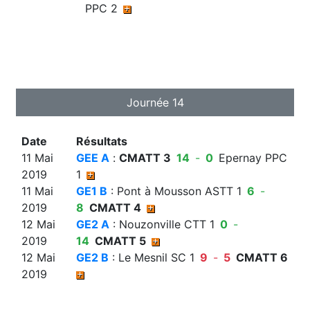
PPC 2
Journée 14
Date
Résultats
11 Mai
GEE A
:
CMATT 3
14
-
0
Epernay PPC
2019
1
11 Mai
GE1 B
: Pont à Mousson ASTT 1
6
-
2019
8
CMATT 4
12 Mai
GE2 A
: Nouzonville CTT 1
0
-
2019
14
CMATT 5
12 Mai
GE2 B
: Le Mesnil SC 1
9
-
5
CMATT 6
2019