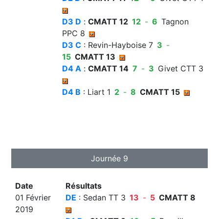
D3 D
:
CMATT 12
12
-
6
Tagnon
PPC 8
D3 C
: Revin-Hayboise 7
3
-
15
CMATT 13
D4 A
:
CMATT 14
7
-
3
Givet CTT 3
D4 B
: Liart 1
2
-
8
CMATT 15
Journée 9
Date
Résultats
01 Février
DE
: Sedan TT 3
13
-
5
CMATT 8
2019