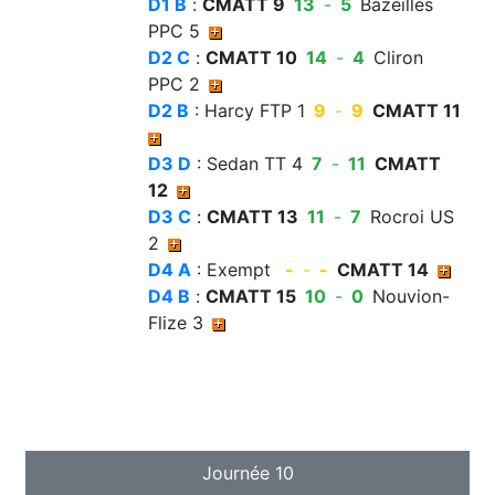
D1 B
:
CMATT 9
13
-
5
Bazeilles
PPC 5
D2 C
:
CMATT 10
14
-
4
Cliron
PPC 2
D2 B
: Harcy FTP 1
9
-
9
CMATT 11
D3 D
: Sedan TT 4
7
-
11
CMATT
12
D3 C
:
CMATT 13
11
-
7
Rocroi US
2
D4 A
: Exempt
-
-
-
CMATT 14
D4 B
:
CMATT 15
10
-
0
Nouvion-
Flize 3
Journée 10