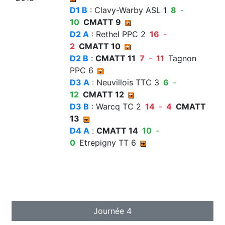
D1 B
: Clavy-Warby ASL 1
8
-
10
CMATT 9
D2 A
: Rethel PPC 2
16
-
2
CMATT 10
D2 B
:
CMATT 11
7
-
11
Tagnon
PPC 6
D3 A
: Neuvillois TTC 3
6
-
12
CMATT 12
D3 B
: Warcq TC 2
14
-
4
CMATT
13
D4 A
:
CMATT 14
10
-
0
Etrepigny TT 6
Journée 4