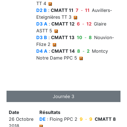
TT 4
D2 B
:
CMATT 11
7
-
11
Auvillers-
Eteignières TT 3
D3 A
:
CMATT 12
6
-
12
Glaire
ASTT 5
D3 B
:
CMATT 13
10
-
8
Nouvion-
Flize 2
D4 A
:
CMATT 14
8
-
2
Montcy
Notre Dame PPC 5
Journée 3
Date
Résultats
26 Octobre
DE
: Floing PPC 2
9
-
9
CMATT 8
2018