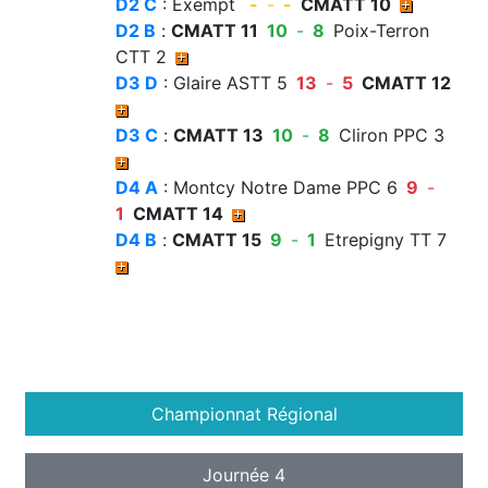
D2 C
: Exempt
-
-
-
CMATT 10
D2 B
:
CMATT 11
10
-
8
Poix-Terron
CTT 2
D3 D
: Glaire ASTT 5
13
-
5
CMATT 12
D3 C
:
CMATT 13
10
-
8
Cliron PPC 3
D4 A
: Montcy Notre Dame PPC 6
9
-
1
CMATT 14
D4 B
:
CMATT 15
9
-
1
Etrepigny TT 7
Championnat Régional
Journée 4