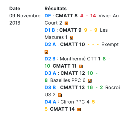
Date
Résultats
09 Novembre
DE
:
CMATT 8
4
-
14
Vivier Au
2018
Court 2
D1 B
:
CMATT 9
9
-
9
Les
Mazures 1
D2 A
:
CMATT 10
-
-
-
Exempt
D2 B
: Monthermé CTT 1
8
-
10
CMATT 11
D3 A
:
CMATT 12
10
-
8
Bazeilles PPC 6
D3 B
:
CMATT 13
16
-
2
Rocroi
US 2
D4 A
: Cliron PPC 4
5
-
5
CMATT 14