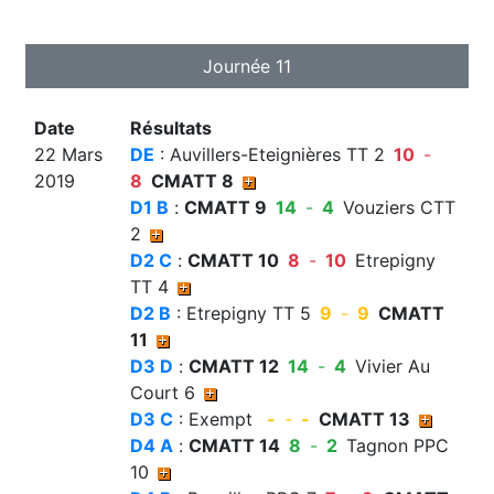
Journée 11
Date
Résultats
22 Mars
DE
: Auvillers-Eteignières TT 2
10
-
2019
8
CMATT 8
D1 B
:
CMATT 9
14
-
4
Vouziers CTT
2
D2 C
:
CMATT 10
8
-
10
Etrepigny
TT 4
D2 B
: Etrepigny TT 5
9
-
9
CMATT
11
D3 D
:
CMATT 12
14
-
4
Vivier Au
Court 6
D3 C
: Exempt
-
-
-
CMATT 13
D4 A
:
CMATT 14
8
-
2
Tagnon PPC
10