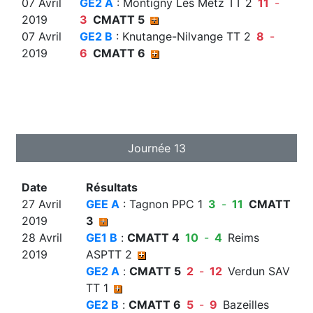
07 Avril
GE2 A
: Montigny Les Metz TT 2
11
-
2019
3
CMATT 5
07 Avril
GE2 B
: Knutange-Nilvange TT 2
8
-
2019
6
CMATT 6
Journée 13
Date
Résultats
27 Avril
GEE A
: Tagnon PPC 1
3
-
11
CMATT
2019
3
28 Avril
GE1 B
:
CMATT 4
10
-
4
Reims
2019
ASPTT 2
GE2 A
:
CMATT 5
2
-
12
Verdun SAV
TT 1
GE2 B
:
CMATT 6
5
-
9
Bazeilles