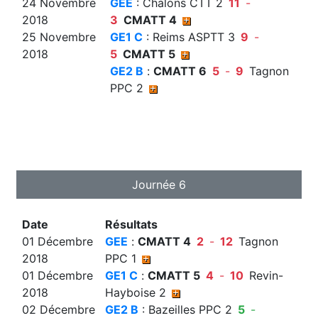
24 Novembre
GEE
: Chalons CTT 2
11
-
2018
3
CMATT 4
25 Novembre
GE1 C
: Reims ASPTT 3
9
-
2018
5
CMATT 5
GE2 B
:
CMATT 6
5
-
9
Tagnon
PPC 2
Journée 6
Date
Résultats
01 Décembre
GEE
:
CMATT 4
2
-
12
Tagnon
2018
PPC 1
01 Décembre
GE1 C
:
CMATT 5
4
-
10
Revin-
2018
Hayboise 2
02 Décembre
GE2 B
: Bazeilles PPC 2
5
-