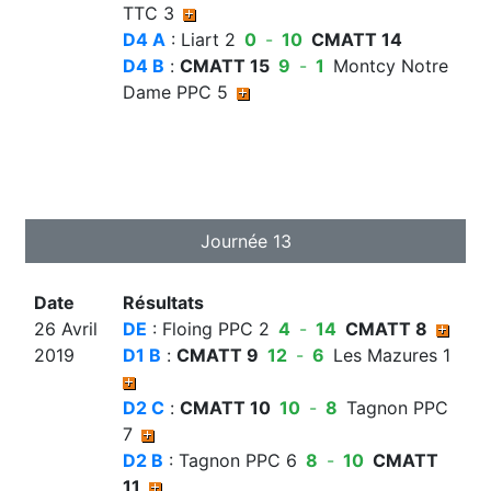
TTC 3
D4 A
: Liart 2
0
-
10
CMATT 14
D4 B
:
CMATT 15
9
-
1
Montcy Notre
Dame PPC 5
Journée 13
Date
Résultats
26 Avril
DE
: Floing PPC 2
4
-
14
CMATT 8
2019
D1 B
:
CMATT 9
12
-
6
Les Mazures 1
D2 C
:
CMATT 10
10
-
8
Tagnon PPC
7
D2 B
: Tagnon PPC 6
8
-
10
CMATT
11