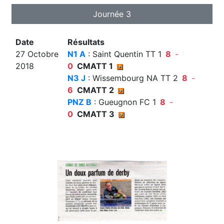
Journée 3
Date
Résultats
27 Octobre
N1 A
: Saint Quentin TT 1
8
-
2018
0
CMATT 1
N3 J
: Wissembourg NA TT 2
8
-
6
CMATT 2
PNZ B
: Gueugnon FC 1
8
-
0
CMATT 3