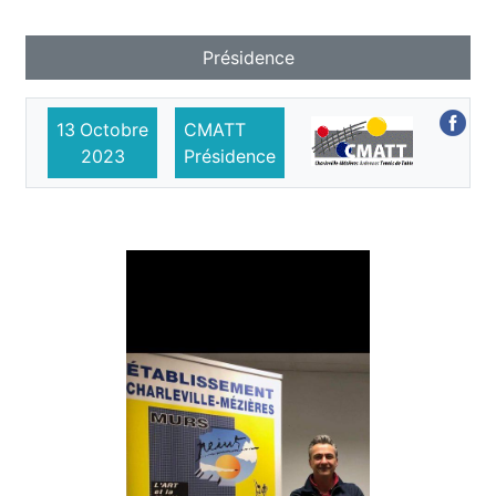
Présidence
13
Octobre
CMATT
2023
Présidence