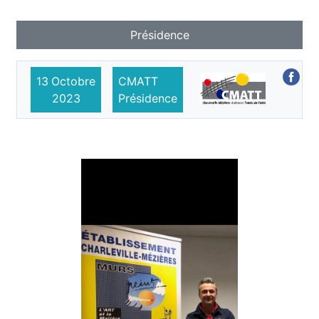
Présidence
13
Octobre
CMATT
2023
Présidence