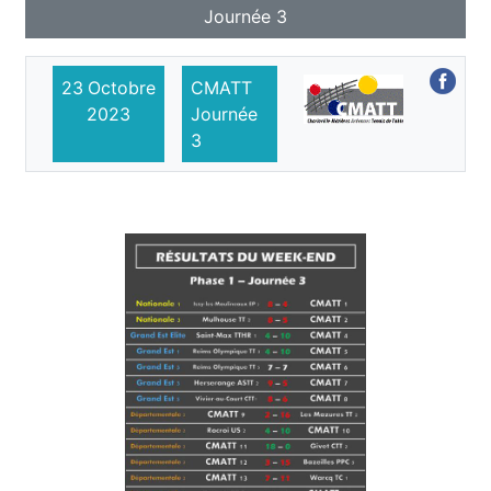
Journée 3
23
Octobre
CMATT
2023
Journée
3